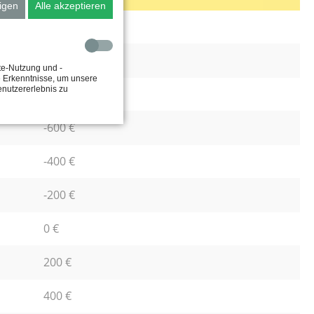
igen
Alle akzeptieren
-1.200 €
-1.000 €
te-Nutzung und -
e Erkenntnisse, um unsere
enutzererlebnis zu
-800 €
-600 €
-400 €
-200 €
0 €
200 €
400 €