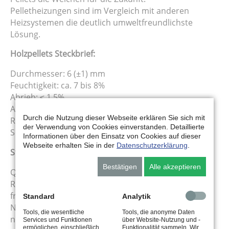
Pelletheizungen sind im Vergleich mit anderen
Heizsystemen die deutlich umweltfreundlichste
Lösung.
Holzpellets Steckbrief:
Durchmesser: 6 (±1) mm
Feuchtigkeit: ca. 7 bis 8%
Abrieb: ≤ 1,5%
Aschegehalt 550°C: ca. 0,55%
Durch die Nutzung dieser Webseite erklären Sie sich mit
Rohdichte: 1,2 kg/dm³
der Verwendung von Cookies einverstanden. Detaillierte
Schüttdichte: ca. 650–680 kg/m³
Informationen über den Einsatz von Cookies auf dieser
Webseite erhalten Sie in der
Datenschutzerklärung
.
Strenge Rohstoffkontrollen geben Sicherheit
Bestätigen
Alle akzeptieren
Qualität beginnt mit der richtigen Auswahl der
Rohstoffe. Für unsere WIZA Holzpellets werden
frische, unbehandelte Späne und Hackschnitzel aus
Standard
Analytik
Nadelholz verwendet. Jede Rohstoffanlieferung wird
Tools, die wesentliche
Tools, die anonyme Daten
nach strengen Richtlinien kontrolliert.
Services und Funktionen
über Website-Nutzung und -
ermöglichen, einschließlich
Funktionalität sammeln. Wir