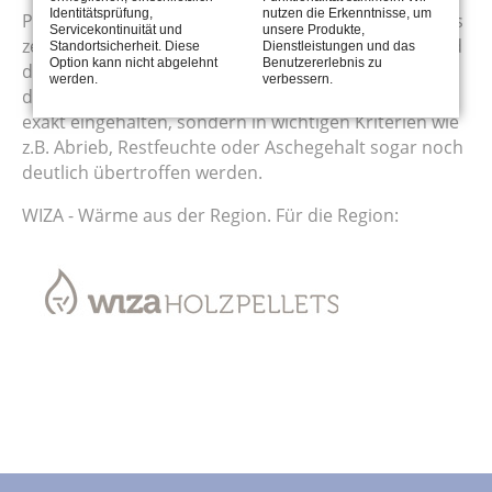
Identitätsprüfung,
nutzen die Erkenntnisse, um
Pellets von WIZA Holzpellets sind DINplus und ENplus
Servicekontinuität und
unsere Produkte,
zertifiziert. Die strengen Qualitätskontrollen während
Standortsicherheit. Diese
Dienstleistungen und das
Option kann nicht abgelehnt
Benutzererlebnis zu
des gesamten Produktionsprozesses garantieren,
werden.
verbessern.
dass die vorgeschriebenen Grenzwerte nicht nur
exakt eingehalten, sondern in wichtigen Kriterien wie
z.B. Abrieb, Restfeuchte oder Aschegehalt sogar noch
deutlich übertroffen werden.
WIZA - Wärme aus der Region. Für die Region: