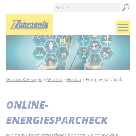
menu
Wärme & Energie
Wärme
Heizen
Energiesparcheck
ONLINE-
ENERGIESPARCHECK
Mit dem Energiesparcheck können Sie online den