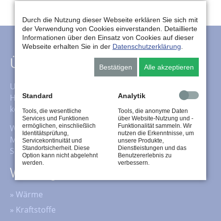
Durch die Nutzung dieser Webseite erklären Sie sich mit
der Verwendung von Cookies einverstanden. Detaillierte
Informationen über den Einsatz von Cookies auf dieser
Webseite erhalten Sie in der
Datenschutzerklärung
.
Über uns
Bestätigen
Alle akzeptieren
Unser Service beinhaltet neben dem klassischen
Standard
Analytik
Heizöl-, Kraftstoff- und Schmierstoffhandel auch das
komplette Fluid-Management für Schmierstoffe.
Tools, die wesentliche
Tools, die anonyme Daten
Services und Funktionen
über Website-Nutzung und -
ermöglichen, einschließlich
Funktionalität sammeln. Wir
Wir übernehmen nicht nur die Pflege Ihrer
Identitätsprüfung,
nutzen die Erkenntnisse, um
Maschinen, sondern auch die Entsorgung Ihrer
Servicekontinuität und
unsere Produkte,
Standortsicherheit. Diese
Dienstleistungen und das
Schmierstoffe.
Option kann nicht abgelehnt
Benutzererlebnis zu
werden.
verbessern.
Wichtige Inhalte
»
Wärme
»
Kraftstoffe