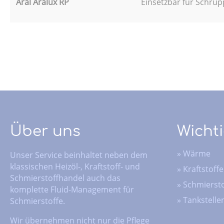
Aral Aralux RP
Einsetzbar für Schrup
Über uns
Wichti
»
Wärme
Unser Service beinhaltet neben dem
klassischen Heizöl-, Kraftstoff- und
»
Kraftstoffe
Schmierstoffhandel auch das
»
Schmiersto
komplette Fluid-Management für
»
Tankstelle
Schmierstoffe.
Wir übernehmen nicht nur die Pflege