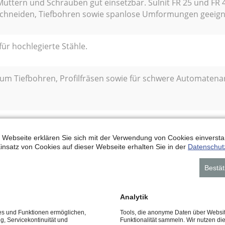
uttern und Schrauben gut einsetzbar. Sulnit FR 25 und FR 4
chneiden, Tiefbohren sowie spanlose Umformungen geeign
 für hochlegierte Stähle.
 zum Tiefbohren, Profilfräsen sowie für schwere Automatena
z.B. Zahnradarbeiten und Automatenarbeiten.
 Webseite erklären Sie sich mit der Verwendung von Cookies einverstan
insatz von Cookies auf dieser Webseite erhalten Sie in der
Datenschut
möl zum Innen- und Außenräumen von hochlegierten Stählen.
Bestät
Analytik
bohren hochfester Werkstoffe sowie für schwerste Automate
ces und Funktionen ermöglichen,
Tools, die anonyme Daten über Websi
ng, Servicekontinuität und
Funktionalität sammeln. Wir nutzen di