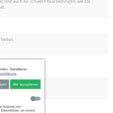
0 sind auch für schwere Bearbeitungen, wie z.B.
et.
rbeiten.
den. Detaillierte
zerklärung
.
igen
Alle akzeptieren
narbeiten.
te-Nutzung und -
e Erkenntnisse, um unsere