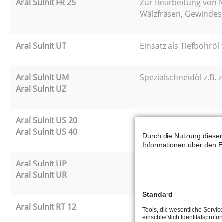
Aral Sulnit FR 25
Zur Bearbeitung von M
Wälzfräsen, Gewindes
Aral Sulnit UT
Einsatz als Tiefbohröl
Aral Sulnit UM
Spezialschneidöl z.B.
Aral Sulnit UZ
Aral Sulnit US 20
Spezialschneidöl für 
Aral Sulnit US 40
Durch die Nutzung dieser
Informationen über den E
Aral Sulnit UP
Einsatz z.B. als Rau
Aral Sulnit UR
Standard
Aral Sulnit RT 12
Einsatz z.B. zum Tief
Tools, die wesentliche Servi
einschließlich Identitätsprüfu