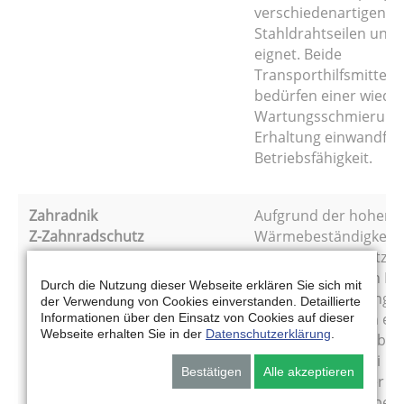
verschiedenartigen
Stahldrahtseilen und 
eignet. Beide
Transporthilfsmittel
bedürfen einer wiede
Wartungsschmierung 
Erhaltung einwandfre
Betriebsfähigkeit.
Zahradnik
Aufgrund der hohen
Z-Zahnradschutz
Wärmebeständigkeit 
sich Zahnradschutz
besonders für den Ein
Durch die Nutzung dieser Webseite erklären Sie sich mit
bei hoher Strahlungs-
der Verwendung von Cookies einverstanden. Detaillierte
Leitungswärme. In ers
Informationen über den Einsatz von Cookies auf dieser
Webseite erhalten Sie in der
Datenschutzerklärung
.
Linie also für Ofenbet
Maschinen, die bei
Bestätigen
Alle akzeptieren
hochsommerlicher
Hitze im Freien arbeit