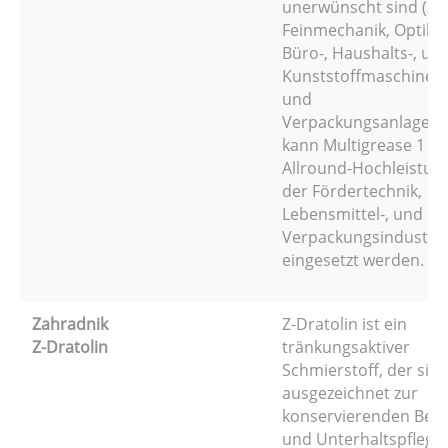
unerwünscht sind (z.B
Feinmechanik, Optik, E
Büro-, Haushalts-, un
Kunststoffmaschinen, 
und
Verpackungsanlagen)
kann Multigrease 1 für
Allround-Hochleistung
der Fördertechnik,
Lebensmittel-, und
Verpackungsindustrie
eingesetzt werden.
Zahradnik
Z-Dratolin ist ein
Z-Dratolin
tränkungsaktiver
Schmierstoff, der sich
ausgezeichnet zur
konservierenden Beh
und Unterhaltspflege