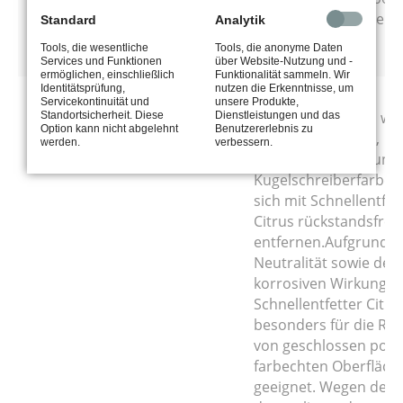
Antriebe von Walzens
Standard
Analytik
Rollgängen usw.
Tools, die wesentliche
Tools, die anonyme Daten
Services und Funktionen
über Website-Nutzung und -
ermöglichen, einschließlich
Funktionalität sammeln. Wir
Identitätsprüfung,
nutzen die Erkenntnisse, um
Zahradnik
Problematische
Servicekontinuität und
unsere Produkte,
Z-Schnellentfetter Citrus
Verunreinigungen wie
Standortsicherheit. Diese
Dienstleistungen und das
Option kann nicht abgelehnt
Benutzererlebnis zu
Klebstoffreste, Öl-,
werden.
verbessern.
Fettflecken, Tinte und
Kugelschreiberfarbe 
sich mit Schnellentfet
Citrus rückstandsfrei
entfernen.Aufgrund d
Neutralität sowie der 
korrosiven Wirkungswe
Schnellentfetter Citru
besonders für die Rei
von geschlossen pori
farbechten Oberfläch
geeignet. Wegen der Vi