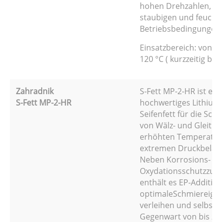
hohen Drehzahlen, au
staubigen und feucht
Betriebsbedingungen
Einsatzbereich: von -3
120 °C ( kurzzeitig bis 
Zahradnik
S-Fett MP-2-HR ist ein
S-Fett MP-2-HR
hochwertiges Lithium
Seifenfett für die Sc
von Wälz- und Gleitla
erhöhten Temperatu
extremen Druckbelas
Neben Korrosions- u
Oxydationsschutzzus
enthält es EP-Additive
optimaleSchmiereige
verleihen und selbst b
Gegenwart von bis zu