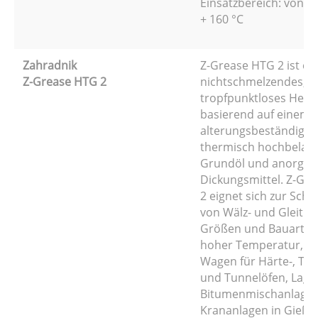
Einsatzbereich: von - 
+ 160 °C
Zahradnik
Z-Grease HTG 2 ist ei
Z-Grease HTG 2
nichtschmelzendes,
tropfpunktloses Heißl
basierend auf einem
alterungsbeständigen
thermisch hochbelas
Grundöl und anorga
Dickungsmittel. Z-Gr
2 eignet sich zur Sch
von Wälz- und Gleitlag
Größen und Bauarten
hoher Temperatur, z. B
Wagen für Härte-, Tro
und Tunnelöfen, Lage
Bitumenmischanlagen
Krananlagen in Gießer