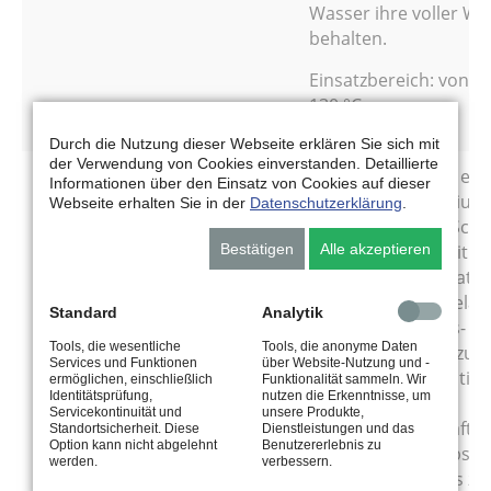
Wasser ihre voller Wi
behalten.
Einsatzbereich: von -3
130 °C
Durch die Nutzung dieser Webseite erklären Sie sich mit
der Verwendung von Cookies einverstanden. Detaillierte
Zahradnik
S-Fett MP-3-HR ist ein
Informationen über den Einsatz von Cookies auf dieser
S-Fett MP-3-HR
hochwertiges Lithium
Webseite erhalten Sie in der
Datenschutzerklärung
.
Seifenfett für die Sc
Bestätigen
Alle akzeptieren
von Wälz- und Gleitla
erhöhten Temperatu
extremen Druckbelas
Standard
Analytik
Neben Korrosions- u
Tools, die wesentliche
Tools, die anonyme Daten
Oxydationsschutzzus
Services und Funktionen
über Website-Nutzung und -
enthält es EP-Additive
ermöglichen, einschließlich
Funktionalität sammeln. Wir
Identitätsprüfung,
nutzen die Erkenntnisse, um
optimale
Servicekontinuität und
unsere Produkte,
Schmiereigenschafte
Standortsicherheit. Diese
Dienstleistungen und das
Option kann nicht abgelehnt
Benutzererlebnis zu
verleihen und selbst b
werden.
verbessern.
Gegenwart von bis zu