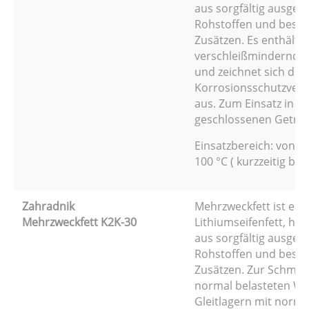
aus sorgfältig ausgew
Rohstoffen und beso
Zusätzen. Es enthält
verschleißmindernde 
und zeichnet sich dur
Korrosionsschutzve
aus. Zum Einsatz in
geschlossenen Getrie
Einsatzbereich: von -2
100 °C ( kurzzeitig bis 
Zahradnik
Mehrzweckfett ist ein
Mehrzweckfett K2K-30
Lithiumseifenfett, her
aus sorgfältig ausgew
Rohstoffen und beso
Zusätzen. Zur Schmie
normal belasteten Wä
Gleitlagern mit norma