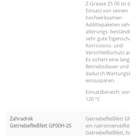
Z-Grease ZS 00 ist du
Einsatz von seinen
hochwirksamen
Additivpaketen sehr g
alterungs- beständig 
sehr gute Eigenschaf
Korrosions- und
Verschleißschutz anbe
Es sichert eine lange
Betriebsdauer und hil
dadurch Wartungsko
einzusparen.
Einsatzbereich: von -4
120 °C
Zahradnik
Getriebefließfett GP00
Getriebefließfett GP00H-25
ein natronverseiftes
Getriebefließfett, herg