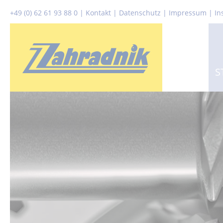
+49 (0) 62 61 93 88 0
|
Kontakt
|
Datenschutz
|
Impressum |
In
S