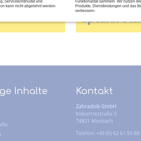
ng, Servicekontinuität und
Funktionalität sammeln. Wir nutzen di
tion kann nicht abgelehnt werden.
Produkte, Dienstleistungen und das B
verbessern.
Spezial Sc
ge Inhalte
Kontakt
Zahradnik GmbH
Industriestraße 5
74821 Mosbach
ffe
Telefon: +49 (0) 62 61 93 88
n