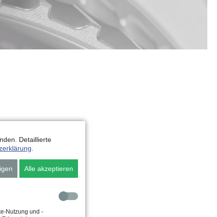
den. Detaillierte
zerklärung
.
igen
Alle akzeptieren
te-Nutzung und -