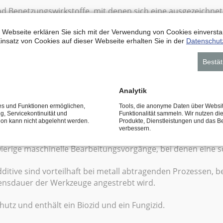
nd Benetzungswirkstoffe, mit denen sich eine ausgezeichnet
tsbearbeitung entstehende Wärme schnell abführen lässt.
 Webseite erklären Sie sich mit der Verwendung von Cookies einverstan
insatz von Cookies auf dieser Webseite erhalten Sie in der
Datenschut
edene maschinelle Bearbeitungsvorgänge konzipiert, z.B.
Bestät
ehen.
 Schmiereigenschaften tragen dazu bei, ein Verschweißen d
Analytik
er zu verlängern und bei den bearbeitenden Komponenten
ces und Funktionen ermöglichen,
Tools, die anonyme Daten über Websi
ng, Servicekontinuität und
Funktionalität sammeln. Wir nutzen di
tion kann nicht abgelehnt werden.
Produkte, Dienstleistungen und das B
verbessern.
wierige maschinelle Bearbeitungsvorgänge, bei denen eine s
ditive sind vorteilhaft bei metall abtragenden Prozessen,
ensdauer der Werkzeuge angestrebt wird.
hutz und enthält ein Biozid und ein Fungizid.