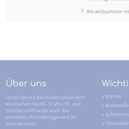
Am wirksamsten mit
Über uns
Wichti
»
Wärme
Unser Service beinhaltet neben dem
klassischen Heizöl-, Kraftstoff- und
»
Kraftstoffe
Schmierstoffhandel auch das
»
Schmiersto
komplette Fluid-Management für
»
Tankstelle
Schmierstoffe.