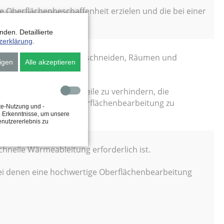
e Oberflächenbeschaffenheit erzielen und die bei einer
den. Detaillierte
zerklärung
.
 für Gewindebohren und -schneiden, Räumen und
igen
Alle akzeptieren
er zu bearbeitenden Teile zu verhindern, die
 eine hochwertige Oberflächenbearbeitung zu
te-Nutzung und -
e Erkenntnisse, um unsere
enutzererlebnis zu
chnelle Wärmeableitung erforderlich ist.
 bei denen eine hochwertige Oberflächenbearbeitung