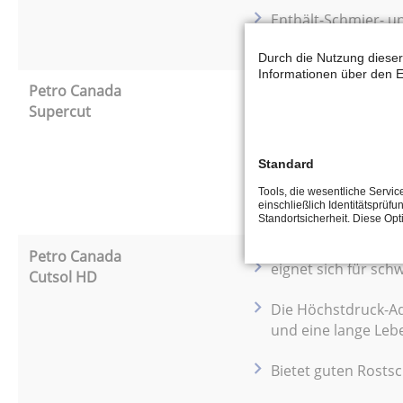
Enthält-Schmier- u
Hochgeschwindigkei
Durch die Nutzung dieser
Informationen über den E
Petro Canada
wurden für verschi
Supercut
herkömmliches Dr
Die hervorragenden
Standard
Werkzeuglebensdau
Tools, die wesentliche Servi
ermöglichen.
einschließlich Identitätsprüfu
Standortsicherheit. Diese Op
Petro Canada
eignet sich für sch
Cutsol HD
Die Höchstdruck-Ad
und eine lange Leb
Bietet guten Rostsc