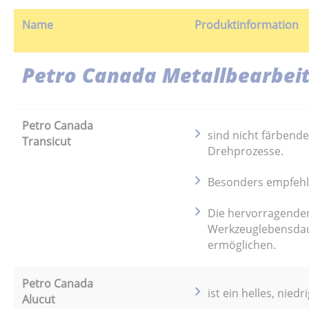
Name
Produktinformation
Petro Canada Metallbearbei
Petro Canada
sind nicht färbend
Transicut
Drehprozesse.
Besonders empfehle
Die hervorragenden
Werkzeuglebensdau
ermöglichen.
Petro Canada
ist ein helles, nie
Alucut