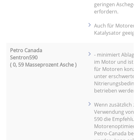
geringen Aschegeha
erfordern.
Auch für Motoren m
Katalysator geeigne
Petro Canada
- minimiert Ablage
Sentron590
im Motor und ist sp
( 0, 59 Masseprozent Asche )
für Motoren konzipi
unter erschwerten
Nitrierungsbeding
betrieben werden.
Wenn zusätzlich zu
Verwendung von S
590 die Empfehlung
Motorenoptimieru
Petro-Canada beac