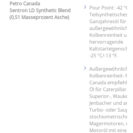
Petro Canada
Pour Point: -42 °C/-
Sentron LD Synthetic Blend
Teilsynthetisches
(0,51 Masseprozent Asche)
Ganzjahresöl für
außergewöhnliche
Kolbenreinheit und
hervorragende
Kaltstarteigenschaf
-25 °C/-13 °F.
Außergewöhnliche
Kolbenreinheit- Pet
Canada empfiehlt d
Öl für Caterpillar-,
Superior-, Waukesh
Jenbacher und and
Turbo- oder Saugm
stochiometrische 
Magermotoren, die
Motoröl mit einem