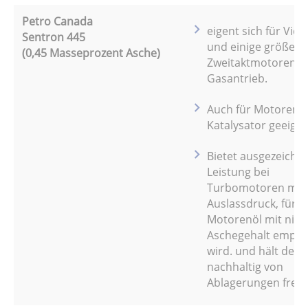
Petro Canada
eigent sich für Viert
Sentron 445
und einige größere
(0,45 Masseprozent Asche)
Zweitaktmotoren m
Gasantrieb.
Auch für Motoren m
Katalysator geeigne
Bietet ausgezeichn
Leistung bei
Turbomotoren mit
Auslassdruck, für d
Motorenöl mit nie
Aschegehalt empfo
wird. und hält den
nachhaltig von
Ablagerungen frei.