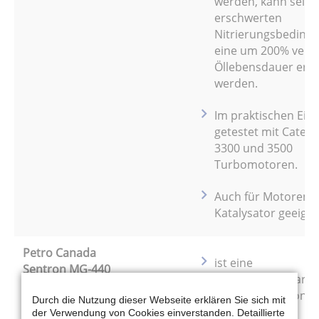
werden, kann selbs
erschwerten
Nitrierungsbeding
eine um 200% verlä
Öllebensdauer erzie
werden.
Im praktischen Eins
getestet mit Caterpi
3300 und 3500
Turbomotoren.
Auch für Motoren m
Katalysator geeigne
Petro Canada
ist eine
Sentron MG-440
Mehrbereichsvaria
(0,45 Masseprozent Asche)
(SAE 15W-40) von S
Durch die Nutzung dieser Webseite erklären Sie sich mit
445.
der Verwendung von Cookies einverstanden. Detaillierte