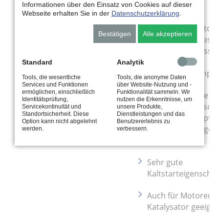
Informationen über den Einsatz von Cookies auf dieser
Webseite erhalten Sie in der
Datenschutzerklärung
.
Sorgt für einen
schnelleren Motors
Bestätigen
Alle akzeptieren
und einen verbess
Schmierstofffluss b
niedrigen
Standard
Analytik
Umgebungstemper
Tools, die wesentliche
Tools, die anonyme Daten
Services und Funktionen
über Website-Nutzung und -
ermöglichen, einschließlich
Funktionalität sammeln. Wir
Bietet eine lange
Identitätsprüfung,
nutzen die Erkenntnisse, um
Öllebensdauer sow
Servicekontinuität und
unsere Produkte,
Standortsicherheit. Diese
Dienstleistungen und das
ganzjährigen, opti
Option kann nicht abgelehnt
Benutzererlebnis zu
Schutz vor Ablage
werden.
verbessern.
im Motor.
Sehr gute
Kaltstarteigenschaf
Auch für Motoren m
Katalysator geeigne