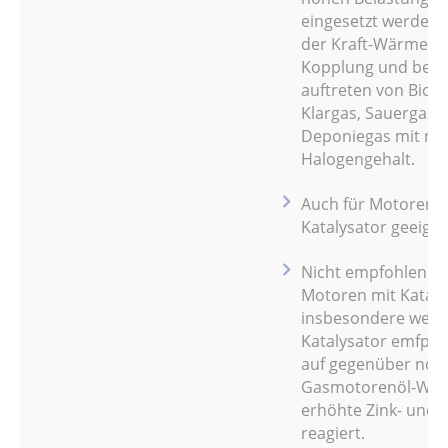
eingesetzt werden, z
der Kraft-Wärme-
Kopplung und bei
auftreten von Bioga
Klargas, Sauergas 
Deponiegas mit ni
Halogengehalt.
Auch für Motoren m
Katalysator geeigne
Nicht empfohlen fü
Motoren mit Kataly
insbesondere wenn
Katalysator emfpin
auf gegenüber nor
Gasmotorenöl-Wer
erhöhte Zink- und 
reagiert.