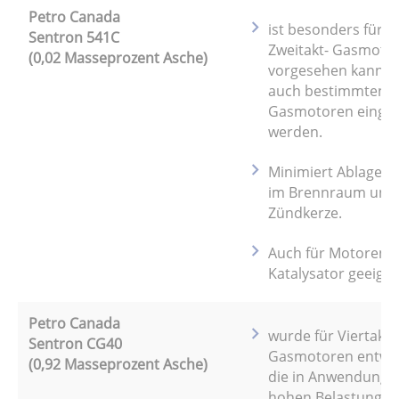
Petro Canada
ist besonders für 
Sentron 541C
Zweitakt- Gasmoto
(0,02 Masseprozent Asche)
vorgesehen kann a
auch bestimmten Vi
Gasmotoren einges
werden.
Minimiert Ablager
im Brennraum und 
Zündkerze.
Auch für Motoren m
Katalysator geeigne
Petro Canada
wurde für Viertakt-
Sentron CG40
Gasmotoren entwic
(0,92 Masseprozent Asche)
die in Anwendung 
hohen Belastungen