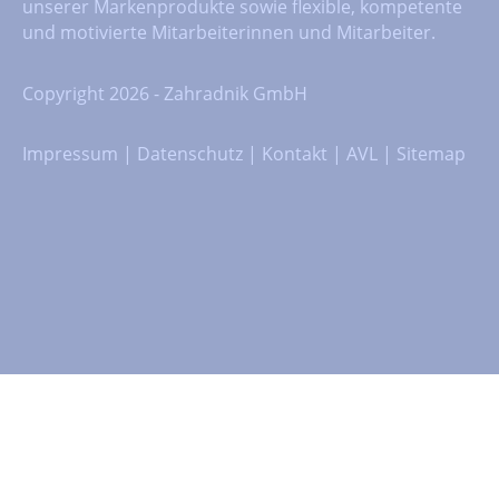
unserer Markenprodukte sowie flexible, kompetente
und motivierte Mitarbeiterinnen und Mitarbeiter.
Copyright 2026 - Zahradnik GmbH
Impressum
|
Datenschutz
|
Kontakt
|
AVL
|
Sitemap