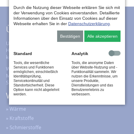
Durch die Nutzung dieser Webseite erklären Sie sich mit
der Verwendung von Cookies einverstanden. Detaillierte
Informationen über den Einsatz von Cookies auf dieser
Webseite erhalten Sie in der
Datenschutzerklärung
.
Über uns
Bestätigen
Alle akzeptieren
Unser Service beinhaltet neben dem klassischen
Heizöl-, Kraftstoff- und Schmierstoffhandel auch das
Standard
Analytik
komplette Fluid-Management für Schmierstoffe.
Tools, die wesentliche
Tools, die anonyme Daten
Services und Funktionen
über Website-Nutzung und -
Wir übernehmen nicht nur die Pflege Ihrer
ermöglichen, einschließlich
Funktionalität sammeln. Wir
Maschinen, sondern auch die Entsorgung Ihrer
Identitätsprüfung,
nutzen die Erkenntnisse, um
Servicekontinuität und
unsere Produkte,
Schmierstoffe.
Standortsicherheit. Diese
Dienstleistungen und das
Option kann nicht abgelehnt
Benutzererlebnis zu
werden.
verbessern.
Wichtige Inhalte
»
Wärme
»
Kraftstoffe
»
Schmierstoffe