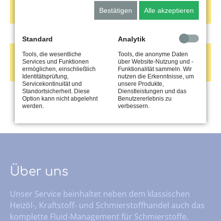
Industrieöle
Bestätigen
Alle akzeptieren
Standard
Analytik
Tools, die wesentliche
Tools, die anonyme Daten
Transformatorenöle
Services und Funktionen
über Website-Nutzung und -
ermöglichen, einschließlich
Funktionalität sammeln. Wir
Identitätsprüfung,
nutzen die Erkenntnisse, um
Servicekontinuität und
unsere Produkte,
Standortsicherheit. Diese
Dienstleistungen und das
Option kann nicht abgelehnt
Benutzererlebnis zu
werden.
verbessern.
Über uns
Unser Service beinhaltet neben dem klassischen
Heizöl-, Kraftstoff- und Schmierstoffhandel auch das
komplette Fluid-Management für Schmierstoffe.