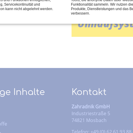
Flüssigkei
ng, Servicekontinuität und
Funktionalität sammeln. Wir nutzen di
tion kann nicht abgelehnt werden.
Produkte, Dienstleistungen und das B
verbessern.
Umlaufsys
ge Inhalte
Kontakt
Zahradnik GmbH
Industriestraße 5
74821 Mosbach
ffe
Telefon: +49 (0) 62 61 93 88