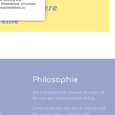
ten für andere
e Erkenntnisse, um unsere
enutzererlebnis zu
teme
Philosophie
Die Zufriedenheit unserer Kunden ist
für uns der Schlüssel zum Erfolg.
Diese erreichen wir durch individuelle
 0
Beratung, einen zuverlässigen