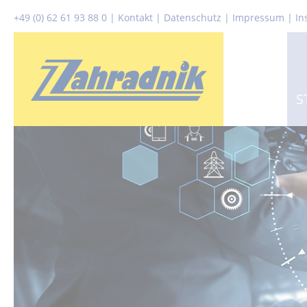
+49 (0) 62 61 93 88 0
|
Kontakt
|
Datenschutz
|
Impressum |
In
S