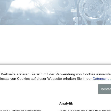
 Webseite erklären Sie sich mit der Verwendung von Cookies einverstan
insatz von Cookies auf dieser Webseite erhalten Sie in der
Datenschut
Turbinenöl
Bestät
Analytik
ces und Funktionen ermöglichen,
Tools, die anonyme Daten über Websi