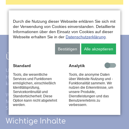
Durch die Nutzung dieser Webseite erklären Sie sich mit
der Verwendung von Cookies einverstanden. Detaillierte
Informationen über den Einsatz von Cookies auf dieser
Webseite erhalten Sie in der
Datenschutzerklärung
.
Bestätigen
Alle akzeptieren
Über uns
Standard
Analytik
Unser Service beinhaltet neben dem klassischen
Tools, die wesentliche
Tools, die anonyme Daten
Heizöl-, Kraftstoff- und Schmierstoffhandel auch das
Services und Funktionen
über Website-Nutzung und -
komplette Fluid-Management für Schmierstoffe.
ermöglichen, einschließlich
Funktionalität sammeln. Wir
Identitätsprüfung,
nutzen die Erkenntnisse, um
Servicekontinuität und
unsere Produkte,
Wir übernehmen nicht nur die Pflege Ihrer
Standortsicherheit. Diese
Dienstleistungen und das
Maschinen, sondern auch die Entsorgung Ihrer
Option kann nicht abgelehnt
Benutzererlebnis zu
werden.
verbessern.
Schmierstoffe.
Wichtige Inhalte