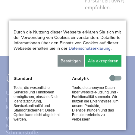
Forstarbeit (KWF)
empfohlen.
Durch die Nutzung dieser Webseite erklären Sie sich mit
der Verwendung von Cookies einverstanden. Detaillierte
Informationen über den Einsatz von Cookies auf dieser
Webseite erhalten Sie in der
Datenschutzerklärung
.
Bestätigen
Alle akzeptieren
Über uns
Standard
Analytik
Tools, die wesentliche
Tools, die anonyme Daten
Unser Service beinhaltet neben dem klassischen
Services und Funktionen
über Website-Nutzung und -
ermöglichen, einschließlich
Funktionalität sammeln. Wir
Heizöl-, Kraftstoff- und Schmierstoffhandel auch das
Identitätsprüfung,
nutzen die Erkenntnisse, um
komplette Fluid-Management für Schmierstoffe.
Servicekontinuität und
unsere Produkte,
Standortsicherheit. Diese
Dienstleistungen und das
Option kann nicht abgelehnt
Benutzererlebnis zu
Wir übernehmen nicht nur die Pflege Ihrer
werden.
verbessern.
Maschinen, sondern auch die Entsorgung Ihrer
Schmierstoffe.