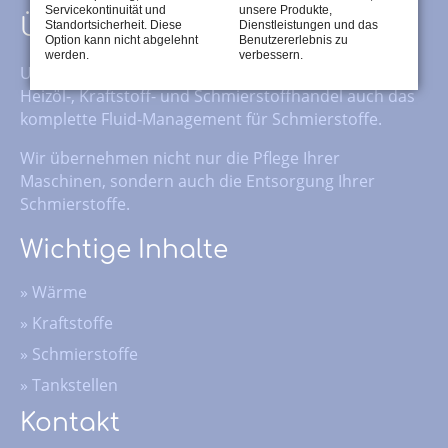
Servicekontinuität und
unsere Produkte,
Über uns
Standortsicherheit. Diese
Dienstleistungen und das
Option kann nicht abgelehnt
Benutzererlebnis zu
werden.
verbessern.
Unser Service beinhaltet neben dem klassischen
Heizöl-, Kraftstoff- und Schmierstoffhandel auch das
komplette Fluid-Management für Schmierstoffe.
Wir übernehmen nicht nur die Pflege Ihrer
Maschinen, sondern auch die Entsorgung Ihrer
Schmierstoffe.
Wichtige Inhalte
»
Wärme
»
Kraftstoffe
»
Schmierstoffe
»
Tankstellen
Kontakt