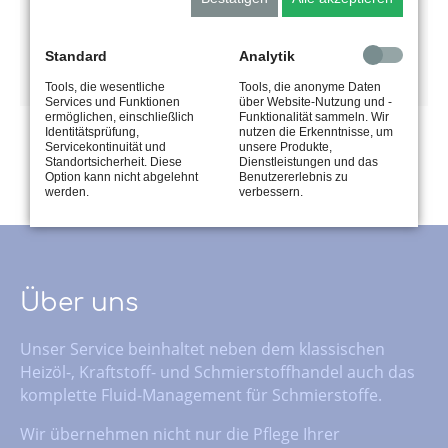
gewährleistet ist.
Physiologisch
Standard
Analytik
unbedenklich.
Tools, die wesentliche
Tools, die anonyme Daten
Services und Funktionen
über Website-Nutzung und -
ermöglichen, einschließlich
Funktionalität sammeln. Wir
Identitätsprüfung,
nutzen die Erkenntnisse, um
Servicekontinuität und
unsere Produkte,
Standortsicherheit. Diese
Dienstleistungen und das
Option kann nicht abgelehnt
Benutzererlebnis zu
werden.
verbessern.
Über uns
Unser Service beinhaltet neben dem klassischen
Heizöl-, Kraftstoff- und Schmierstoffhandel auch das
komplette Fluid-Management für Schmierstoffe.
Wir übernehmen nicht nur die Pflege Ihrer