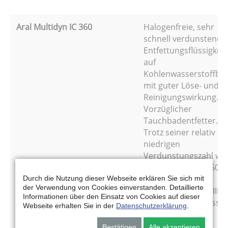
Aral Multidyn IC 360
Halogenfreie, sehr
schnell verdunstende
Entfettungsflüssigkeit
auf
Kohlenwasserstoffbas
mit guter Löse- und
Reinigungswirkung.
Vorzüglicher
Tauchbadentfetter.
Trotz seiner relativ
niedrigen
Verdunstungszahl wei
Aral Multidyn IC 360
einen stabilen
Durch die Nutzung dieser Webseite erklären Sie sich mit
der Verwendung von Cookies einverstanden. Detaillierte
Flammpunkt im A III-
Informationen über den Einsatz von Cookies auf dieser
Bereich auf, so dass
Webseite erhalten Sie in der
Datenschutzerklärung
.
eine sichere
Handhabung
Bestätigen
Alle akzeptieren