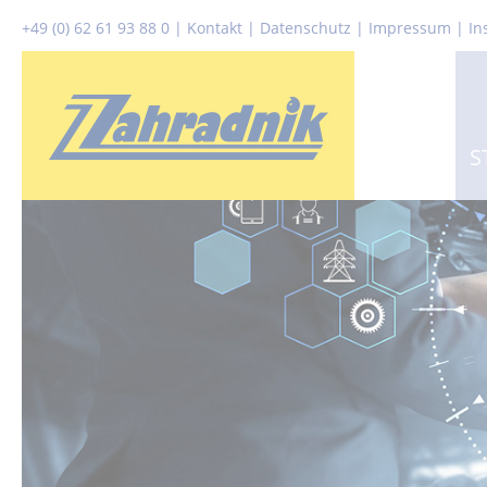
+49 (0) 62 61 93 88 0
|
Kontakt
|
Datenschutz
|
Impressum |
In
S