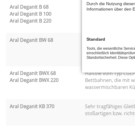
Durch die Nutzung dieser
Aral Deganit B 68
Alterungsbeständiges
Informationen über den E
Aral Deganit B 100
zwischen Bettbahn und
Aral Deganit B 220
Standard
Aral Deganit BW 68
Haftöle vom Typ CGLP
wassermischbaren Kü
Tools, die wesentliche Servi
Kühlschmierstoffen.
einschließlich Identitätsprüfu
Standortsicherheit. Diese Op
Aral Deganit BWX 68
Haftöle vom Typ CGLP
Aral Deganit BWX 220
Bettbahnen, die mit 
wassermischbaren Kü
Aral Deganit KB 370
Sehr tragfähiges Gle
stoßartigen bzw. ric