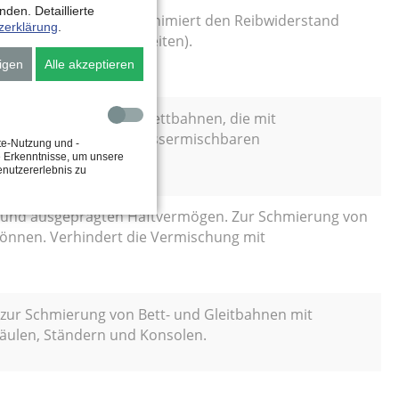
den. Detaillierte
ägtem Haftvermögen. Minimiert den Reibwiderstand
zerklärung
.
ip-Bewegungen (Ruckgleiten).
igen
Alle akzeptieren
 Zur Schmierung von Bettbahnen, die mit
die Vermischung mit wassermischbaren
te-Nutzung und -
e Erkenntnisse, um unsere
enutzererlebnis zu
 und ausgeprägten Haftvermögen. Zur Schmierung von
önnen. Verhindert die Vermischung mit
 zur Schmierung von Bett- und Gleitbahnen mit
äulen, Ständern und Konsolen.