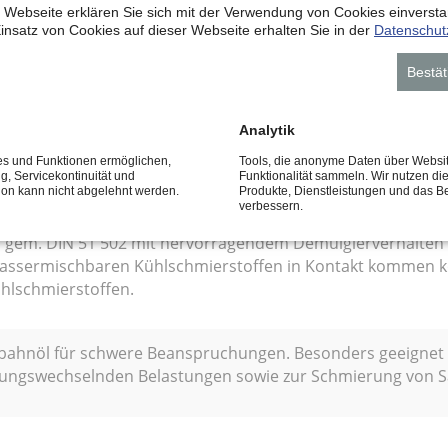
 Webseite erklären Sie sich mit der Verwendung von Cookies einverstan
 Spezialhaftöl vom Typ CGLP gem. DIN 51 502 mit ausgepr
insatz von Cookies auf dieser Webseite erhalten Sie in der
Datenschut
 Führungsschienen und verhindert zuverlässig die Stick-Sl
Bestät
Analytik
 gem. DIN 51 502 mit hervorragendem Demulgierverhalten.
hlschmierstoffen in Kontakt kommen können. Verhindert 
ces und Funktionen ermöglichen,
Tools, die anonyme Daten über Websi
ng, Servicekontinuität und
Funktionalität sammeln. Wir nutzen di
tion kann nicht abgelehnt werden.
Produkte, Dienstleistungen und das B
verbessern.
 gem. DIN 51 502 mit hervorragendem Demulgierverhalten
wassermischbaren Kühlschmierstoffen in Kontakt kommen k
hlschmierstoffen.
itbahnöl für schwere Beanspruchungen. Besonders geeignet
htungswechselnden Belastungen sowie zur Schmierung von S