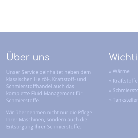
Über uns
Wichti
»
Wärme
Unser Service beinhaltet neben dem
klassischen Heizöl-, Kraftstoff- und
»
Kraftstoffe
Schmierstoffhandel auch das
»
Schmiersto
komplette Fluid-Management für
»
Tankstelle
Schmierstoffe.
Wir übernehmen nicht nur die Pflege
Ihrer Maschinen, sondern auch die
Entsorgung Ihrer Schmierstoffe.