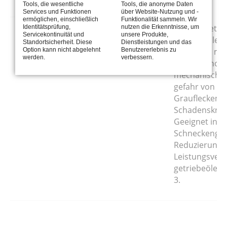
Tools, die wesentliche
Tools, die anonyme Daten
Services und Funktionen
über Website-Nutzung und -
ermöglichen, einschließlich
Funktionalität sammeln. Wir
Vollsynthetisc
Aral Degol GS 220
Identitätsprüfung,
nutzen die Erkenntnisse, um
Servicekontinuität und
unsere Produkte,
Getriebeöle a
Aral Degol GS 680
Standortsicherheit. Diese
Dienstleistungen und das
Polyglycol mi
Option kann nicht abgelehnt
Benutzererlebnis zu
werden.
verbessern.
>200, für hoh
mechanische 
gefahr von Gr
Graufleckente
Schadenskraft
Geeignet in
Schneckenget
Reduzierung 
Leistungsverl
getriebeöle g
3.