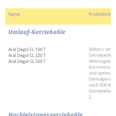
Name
Produktinfor
Umlauf-Getriebeöle
Silikon-/ zink
Aral Degol CL 150 T
Getriebeöle m
Aral Degol CL 220 T
Alterungsbest
Aral Degol CL 320 T
Korrosionssc
und optimal
Demulgierver
nach SEB Nr. 
Getriebeöle 
2.
Hochleistungsgetriebeöle