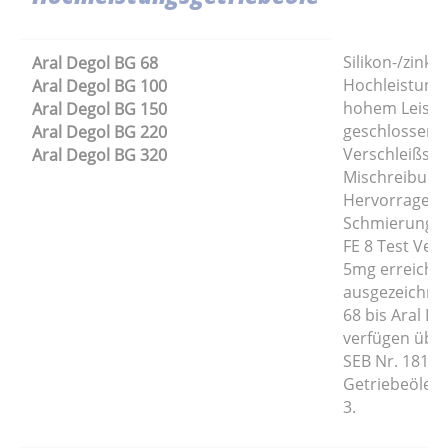
Silikon-/zinkfr
Aral Degol BG 68
Hochleistungs
Aral Degol BG 100
hohem Leistu
Aral Degol BG 150
geschlossene
Aral Degol BG 220
Verschleißsch
Aral Degol BG 320
Mischreibung
Hervorragend
Schmierung de
FE 8 Test Ver
5mg erreicht 
ausgezeichnet
68 bis Aral D
verfügen über
SEB Nr. 181 2
Getriebeöle 
3.