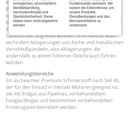
Vergleich zum führenden globalen konventionellen
ermöglichen, einschließlich
Funktionalität sammeln. Wir
Identitätsprüfung,
nutzen die Erkenntnisse, um
Wettbewerber. SENTRON LD 8000 enthält einen
Servicekontinuität und
unsere Produkte,
speziellen Additivmix, der die Gesamtbasenzahl
Standortsicherheit. Diese
Dienstleistungen und das
Option kann nicht abgelehnt
Benutzererlebnis zu
besser aufrechterhält, um so die Neutralisierung von
werden.
verbessern.
Säuren zu unterstützen, die die Oberflächen von
Laufbuchsen angreifen können. SENTRON LD 8000
verhindert Ablagerungen von Asche und metallischen
Verschleißpartikeln, also Ablagerungen, die
andernfalls zu einem höheren Ölverbrauch führen
würden.
Anwendungsbereiche
Ein aschearmer Premium-Schmierstoff nach SAE 40,
der für den Einsatz in Viertakt-Motoren geeignet ist,
die mit Erdgas aus Pipelines, vorbehandeltem
Faulgas/Biogas und bestimmten vorbehandelten
Prozessgasen betrieben werden.