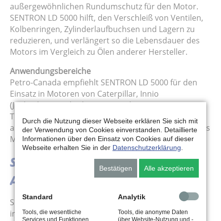
außergewöhnlichen Rundumschutz für den Motor.
SENTRON LD 5000 hilft, den Verschleiß von Ventilen,
Kolbenringen, Zylinderlaufbuchsen und Lagern zu
reduzieren, und verlängert so die Lebensdauer des
Motors im Vergleich zu Ölen anderer Hersteller.
Anwendungsbereiche
Petro-Canada empfiehlt SENTRON LD 5000 für den
Einsatz in Motoren von Caterpillar, Innio
(Jenbacher/Waukesha) sowie vielen Motoren mit
Turbolader, Saugmotoren, stöchiometrisch
Durch die Nutzung dieser Webseite erklären Sie sich mit
arbeitenden oder Magermotoren, die ein aschearmes
der Verwendung von Cookies einverstanden. Detaillierte
Motoröl für stationäre Gasmotoren benötigen.
Informationen über den Einsatz von Cookies auf dieser
Webseite erhalten Sie in der
Datenschutzerklärung
.
SENTRON LD 8000 (0,52 Gew.%
Bestätigen
Alle akzeptieren
Asche)
Standard
Analytik
SENTRON LD 8000 verlängert die Ölwechselintervalle
in revolutionärem Umfang auf bis zu 300 %[1] im
Tools, die wesentliche
Tools, die anonyme Daten
Services und Funktionen
über Website-Nutzung und -