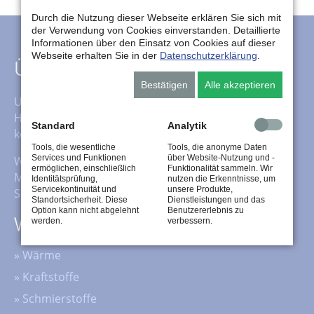
Durch die Nutzung dieser Webseite erklären Sie sich mit
der Verwendung von Cookies einverstanden. Detaillierte
Informationen über den Einsatz von Cookies auf dieser
Webseite erhalten Sie in der
Datenschutzerklärung
.
Über uns
Bestätigen
Alle akzeptieren
Unser Service beinhaltet neben dem klassischen
Heizöl-, Kraftstoff- und Schmierstoffhandel auch das
Standard
Analytik
komplette Fluid-Management für Schmierstoffe.
Tools, die wesentliche
Tools, die anonyme Daten
Services und Funktionen
über Website-Nutzung und -
Wir übernehmen nicht nur die Pflege Ihrer
ermöglichen, einschließlich
Funktionalität sammeln. Wir
Maschinen, sondern auch die Entsorgung Ihrer
Identitätsprüfung,
nutzen die Erkenntnisse, um
Servicekontinuität und
unsere Produkte,
Schmierstoffe.
Standortsicherheit. Diese
Dienstleistungen und das
Option kann nicht abgelehnt
Benutzererlebnis zu
werden.
verbessern.
Wichtige Inhalte
»
Wärme
»
Kraftstoffe
»
Schmierstoffe