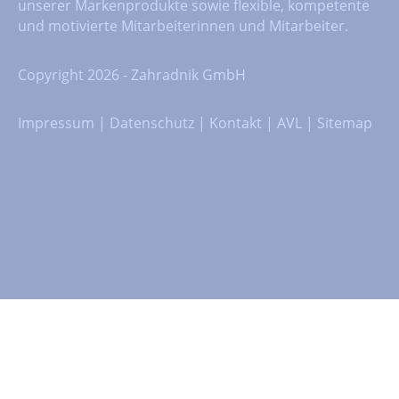
unserer Markenprodukte sowie flexible, kompetente
und motivierte Mitarbeiterinnen und Mitarbeiter.
Copyright 2026 - Zahradnik GmbH
Impressum
|
Datenschutz
|
Kontakt
|
AVL
|
Sitemap