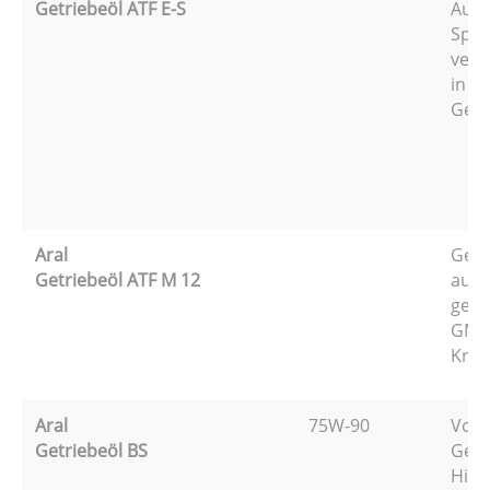
Getriebeöl ATF E-S
Auto
Spezi
verl
in M
Getr
Aral
Getr
Getriebeöl ATF M 12
auto
gem.
GM-S
Kraf
Aral
75W-90
Voll
Getriebeöl BS
Getr
Hint