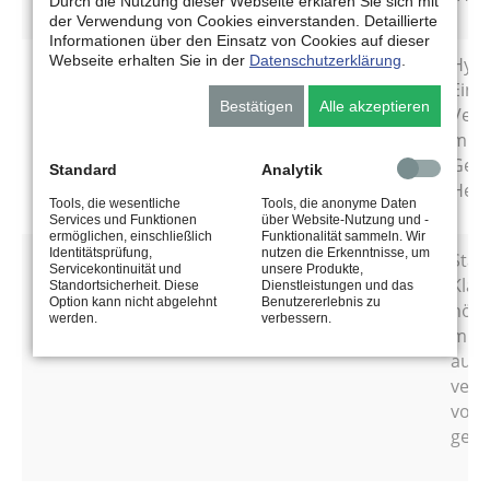
Durch die Nutzung dieser Webseite erklären Sie sich mit
der Verwendung von Cookies einverstanden. Detaillierte
Informationen über den Einsatz von Cookies auf dieser
Webseite erhalten Sie in der
Datenschutzerklärung
.
85W-90
Hypo
Eins
Bestätigen
Alle akzeptieren
Vert
mit 
Getr
Standard
Analytik
Hers
Tools, die wesentliche
Tools, die anonyme Daten
Services und Funktionen
über Website-Nutzung und -
ermöglichen, einschließlich
Funktionalität sammeln. Wir
Identitätsprüfung,
nutzen die Erkenntnisse, um
85W-140
Stan
Servicekontinuität und
unsere Produkte,
Klas
Standortsicherheit. Diese
Dienstleistungen und das
Option kann nicht abgelehnt
Benutzererlebnis zu
höch
werden.
verbessern.
mit 
auch
verw
vom 
gefo