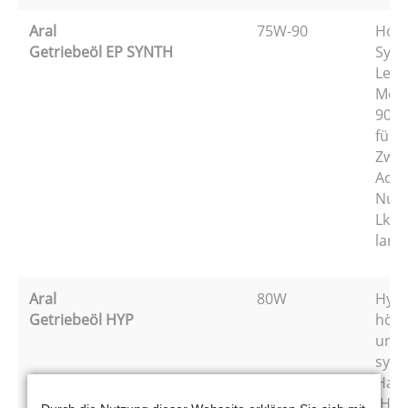
Aral
75W-90
Hoch
Getriebeöl EP SYNTH
Synt
Leic
Mehr
90
für 
Zwei
Achs
Nutz
Lkw,
land
Aral
80W
Hypo
Getriebeöl HYP
höch
und 
sync
Hand
(Her