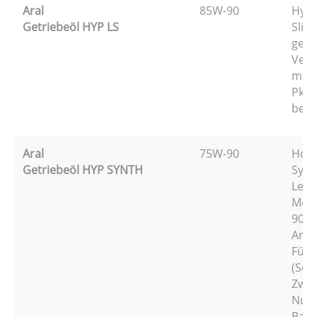
Aral
85W-90
Hypo
Getriebeöl HYP LS
Slip-
gesp
Vert
mit 
Pkw 
beac
Aral
75W-90
Hoch
Getriebeöl HYP SYNTH
Synt
Leic
Mehr
90 f
Antr
Für 
(Sch
Zwei
Nutz
Baum