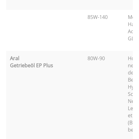
85W-140
Mehr
Hand
Achs
GL-4
Aral
80W-90
Hoch
Getriebeöl EP Plus
neue
den 
Bere
Hypo
Scha
Nebe
Lenk
etc.
(Bit
beac