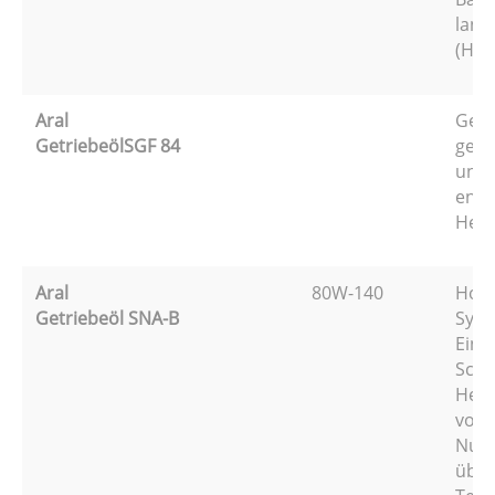
land
(Her
Aral
Getr
GetriebeölSGF 84
gem.
und 
ents
Hers
Aral
80W-140
Hoch
Getriebeöl SNA-B
Synt
Eins
Scha
Hers
vorn
Nutz
über