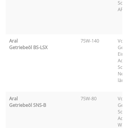
Scha
API 
Aral
75W-140
Voll
Getriebeöl BS-LSX
Getr
Eins
Achs
Scha
Nebe
läng
Aral
75W-80
Voll
Getriebeöl SNS-B
Getr
Scha
Achs
Wart