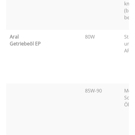
km
(bit
beac
Aral
80W
Stan
Getriebeöl EP
und 
API 
85W-90
Mehr
Scha
Öl n