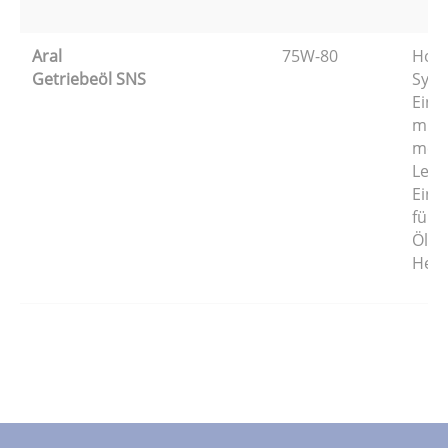
Aral
75W-80
Hoch
Getriebeöl SNS
Synt
Eins
mit 
mech
Len
Eins
für 
Ölwe
Hers