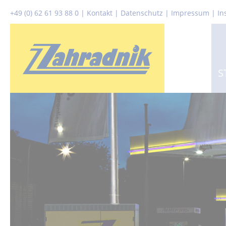
+49 (0) 62 61 93 88 0
|
Kontakt
|
Datenschutz
|
Impressum |
In
S