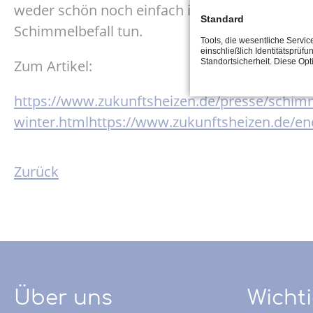
weder schön noch einfach in den Griff zu be
Standard
Schimmelbefall tun.
Tools, die wesentliche Servi
einschließlich Identitätsprüfu
Zum Artikel:
Standortsicherheit. Diese Op
https://www.zukunftsheizen.de/presse/schimme
winter.htmlhttps://www.zukunftsheizen.de/e
Zurück
Über uns
Wichti