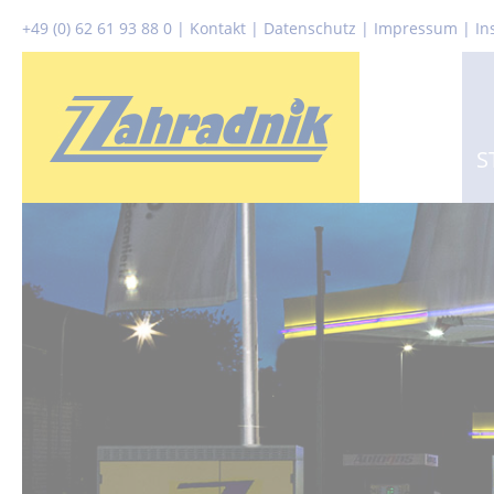
+49 (0) 62 61 93 88 0
|
Kontakt
|
Datenschutz
|
Impressum |
In
S