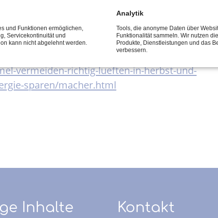
kommen. Wer ein paar Dinge beim Heizen und Lüf
Analytik
ces und Funktionen ermöglichen,
Tools, die anonyme Daten über Websi
ng, Servicekontinuität und
Funktionalität sammeln. Wir nutzen di
tion kann nicht abgelehnt werden.
Produkte, Dienstleistungen und das B
verbessern.
l-vermeiden-richtig-lueften-in-herbst-und-
nergie-sparen/macher.html
ge Inhalte
Kontakt