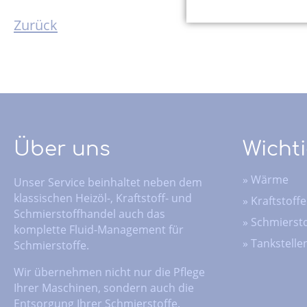
Zurück
Über uns
Wichti
»
Wärme
Unser Service beinhaltet neben dem
klassischen Heizöl-, Kraftstoff- und
»
Kraftstoffe
Schmierstoffhandel auch das
»
Schmiersto
komplette Fluid-Management für
»
Tankstelle
Schmierstoffe.
Wir übernehmen nicht nur die Pflege
Ihrer Maschinen, sondern auch die
Entsorgung Ihrer Schmierstoffe.