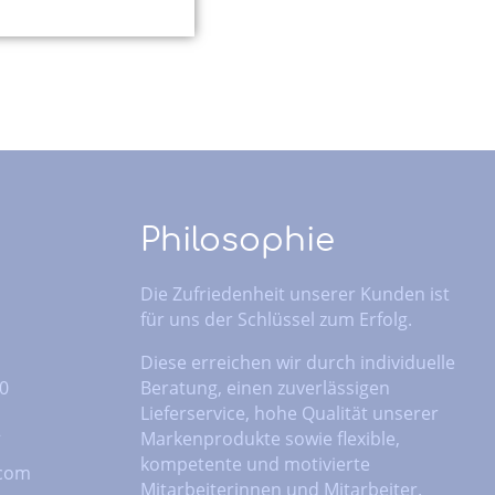
Philosophie
Die Zufriedenheit unserer Kunden ist
für uns der Schlüssel zum Erfolg.
Diese erreichen wir durch individuelle
 0
Beratung, einen zuverlässigen
Lieferservice, hohe Qualität unserer
2
Markenprodukte sowie flexible,
kompetente und motivierte
.com
Mitarbeiterinnen und Mitarbeiter.