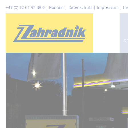
+49 (0) 62 61 93 88 0
|
Kontakt
|
Datenschutz
|
Impressum |
In
S