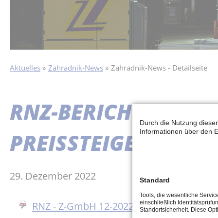
Aktuelles
Zahradnik-News
Zahradnik-News - Detailseite
RNZ-BERICHT – EXP
Durch die Nutzung dieser
Informationen über den E
PREISSTEIGERUNGE
29. Dezember 2022
Standard
Tools, die wesentliche Servi
RNZ - Z-GmbH 12-2022.pdf
(355,3 KiB)
einschließlich Identitätsprüfu
Standortsicherheit. Diese Op