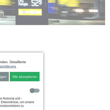
U
den. Detaillierte
zerklärung
.
igen
Alle akzeptieren
te-Nutzung und -
e Erkenntnisse, um unsere
enutzererlebnis zu