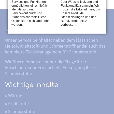
Services und Funktionen
über Website-Nutzung und -
ermöglichen, einschließlich
Funktionalität sammeln. Wir
Identitätsprüfung,
nutzen die Erkenntnisse, um
Servicekontinuität und
unsere Produkte,
Standortsicherheit. Diese
Dienstleistungen und das
Option kann nicht abgelehnt
Benutzererlebnis zu
werden.
verbessern.
Über uns
Unser Service beinhaltet neben dem klassischen
Heizöl-, Kraftstoff- und Schmierstoffhandel auch das
komplette Fluid-Management für Schmierstoffe.
Wir übernehmen nicht nur die Pflege Ihrer
Maschinen, sondern auch die Entsorgung Ihrer
Schmierstoffe.
Wichtige Inhalte
»
Wärme
»
Kraftstoffe
»
Schmierstoffe