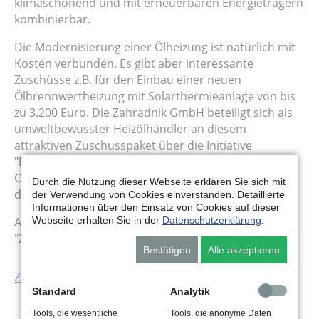
klimaschonend und mit erneuerbaren Energieträgern
kombinierbar.
Die Modernisierung einer Ölheizung ist natürlich mit
Kosten verbunden. Es gibt aber interessante
Zuschüsse z.B. für den Einbau einer neuen
Ölbrennwertheizung mit Solarthermieanlage von bis
zu 3.200 Euro. Die Zahradnik GmbH beteiligt sich als
umweltbewusster Heizölhändler an diesem
attraktiven Zuschusspaket über die Initiative
"Deutschland Macht Plus". Wir beraten Sie gerne!
Oder klicken Sie einfach auf den schönen button mit
Durch die Nutzung dieser Webseite erklären Sie sich mit
dem großen, goldenen €-Zeichen.
der Verwendung von Cookies einverstanden. Detaillierte
Informationen über den Einsatz von Cookies auf dieser
Webseite erhalten Sie in der
Datenschutzerklärung
.
Aber jetzt viel Spaß bei der Lektüre von
"Zukunftsheizen".
Bestätigen
Alle akzeptieren
Zurück
Standard
Analytik
Tools, die wesentliche
Tools, die anonyme Daten